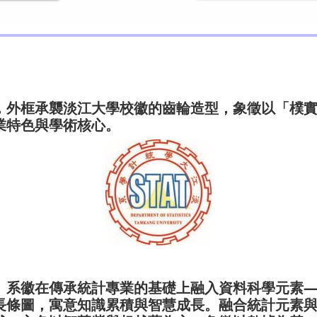
，外框承襲淡江大學校徽的齒輪造型，象徵以「樸
業特色與學術核心。
」系徽在傳承統計專業的基礎上融入資料科學元素
長條圖，寓意知識累積與智慧成長。融合統計元素