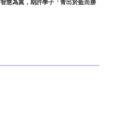
、智慧為翼，期許學子「青出於藍而勝