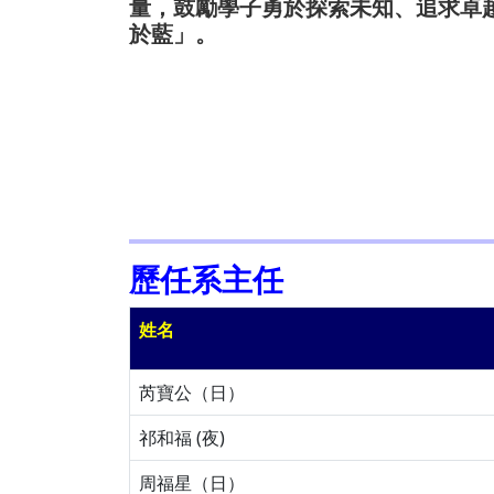
量，鼓勵學子勇於探索未知、追求卓
於藍」。
歷任系主任
姓名
芮寶公（日）
祁和福 (夜)
周福星（日）