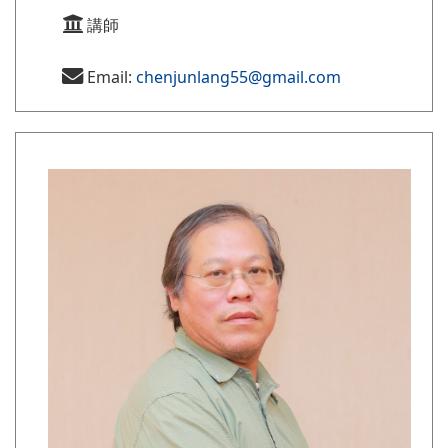
講師
Email:
chenjunlang55@gmail.com