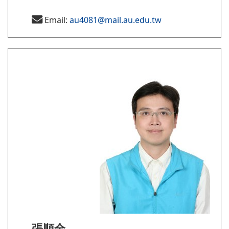
Email:
au4081@mail.au.edu.tw
張順全