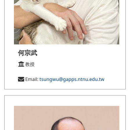
何宗武
教授
Email:
tsungwu@gapps.ntnu.edu.tw