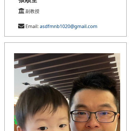
副教授
Email:
asdfmnb1020@gmail.com