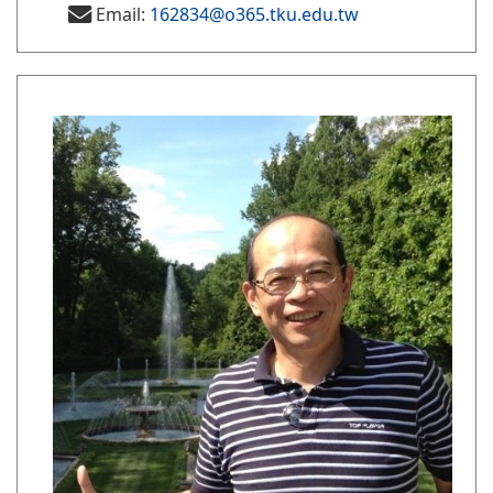
Email:
162834@o365.tku.edu.tw