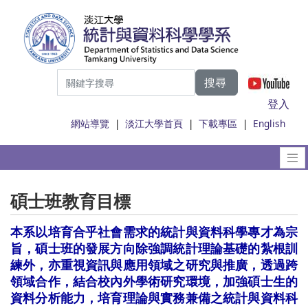
搜尋
|
登入
網站導覽
|
淡江大學首頁
|
下載專區
|
English
碩士班教育目標
本系以培育合乎社會需求的統計與資料科學
專才為宗
旨，碩士班的發展方向除強調統計理論基礎的紮根訓
練外，亦重視資訊與應用領域之研究與推廣，透過跨
領域合作，結合校內外學術研究環境，加強碩士生的
資料分析能力，培育理論與實務兼備之統計與資料科