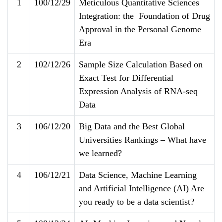
1
100/12/29
Meticulous Quantitative Sciences
Integration: the Foundation of Drug
Approval in the Personal Genome
Era
2
102/12/26
Sample Size Calculation Based on
Exact Test for Differential
Expression Analysis
of RNA-seq
Data
3
106/12/20
Big Data and the Best Global
Universities Rankings – What have
we learned?
4
106/12/21
Data Science, Machine Learning
and Artificial Intelligence (AI)
Are
you ready to be a data scientist?