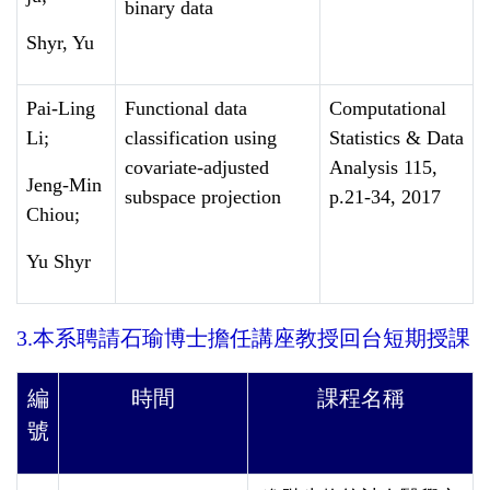
binary data
Shyr, Yu
Pai-Ling
Functional data
Computational
Li;
classification using
Statistics & Data
covariate-adjusted
Analysis 115,
Jeng-Min
subspace projection
p.21-34, 2017
Chiou;
Yu Shyr
3.本系聘請石瑜博士擔任講座教授回台短期授課
編
時間
課程名稱
號