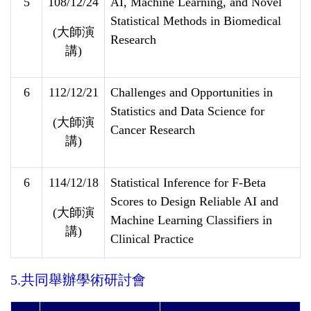
5
108/12/24
AI, Machine Learning, and Novel
Statistical Methods in Biomedical
(大師演
Research
講)
6
112/12/21
Challenges and Opportunities in
Statistics and Data Science for
(大師演
Cancer Research
講)
6
114/12/18
Statistical Inference for F-Beta
Scores to Design Reliable AI and
(大師演
Machine Learning Classifiers in
講)
Clinical Practice
5.共同舉辦學術研討會