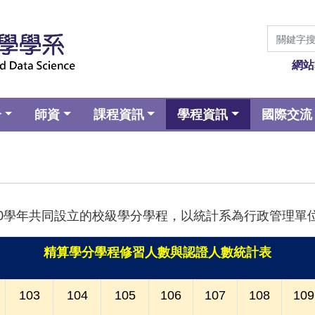
網站
介
師資
課程資訊
學程資訊
國際交流
00學年共同設立的校級學分學程，以統計系為行政管理單
精算學分學程修習人數與認證人數統計表
103
104
105
106
107
108
109