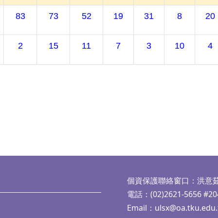
83
73
52
19
31
8
20
2
15
11
7
3
10
4
個資保護聯絡窗口：洪意
電話：(02)2621-5656 #20
Email：
ulsx@oa.tku.edu