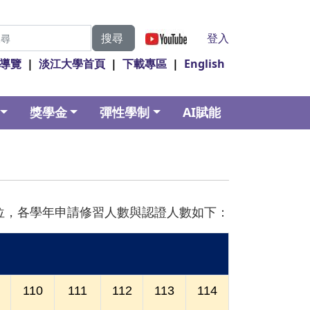
|
登入
搜尋
導覽
|
淡江大學首頁
|
下載專區
|
English
獎學金
彈性學制
AI賦能
位，各學年申請修習人數與認證人數如下：
110
111
112
113
114