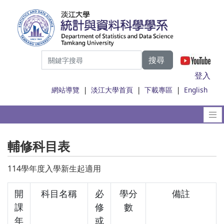
搜尋
|
登入
網站導覽
|
淡江大學首頁
|
下載專區
|
English
輔修科目表
114學年度入學新生起適用
開
科目名稱
必
學分
備註
課
修
數
年
或