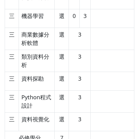
三
機器學習
選
0
3
三
商業數據分
選
3
析軟體
三
類別資料分
選
3
析
三
資料探勘
選
3
三
Python程式
選
3
設計
三
資料視覺化
選
3
必修學分
7