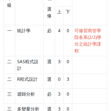
級
選
上
下
修
一
統計學
必
4
0
可修習商管學
院各系(2/2)學
分之統計學課
程
二
SAS程式設
選
3
0
計
二
R程式設計
選
0
3
三
迴歸分析
必
3
0
三
多變量分析
選
3
0