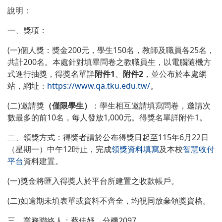
說明：
一、獎項：
(一)個人獎：獎金200元，學生150名，教師及職員各25名，
共計200名。本處針對填畢問卷之教職員生，以電腦隨機方
式進行抽獎，得獎名單詳
附件
1
、
附件
2
，並公布於本處網
站，網址：
https://www.qa.tku.edu.tw/
。
(二)邀請獎
（僅限學生）
：學生相互邀請填寫問卷，邀請次
數最多的前10名，每人發放1,000元。得獎名單詳附件1。
二、領獎方式：得獎者請於公布得獎日起至115年6月22日
（星期一）中午12時止，完成
領獎資料填寫
及本校
智慧收付
平台
資料建置。
(一)獎金將匯入得獎人於平台所建置之收款帳戶。
(二)如逾期未填表單或資料不齊全，均視同放棄領獎資格。
三、業務聯絡人：蔡佳妤，分機2097。