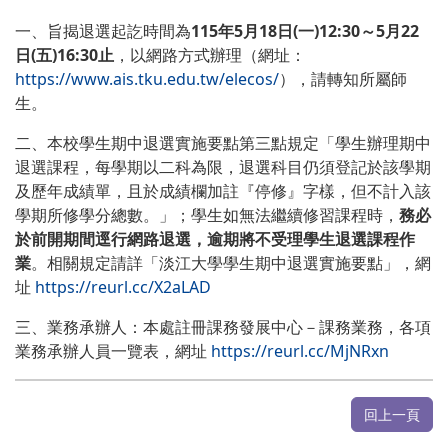
一、旨揭退選起訖時間為
115
年
5
月
18
日
(
一
)12:30
～
5
月
22
日
(
五
)16:30
止
，以網路方式辦理（網址：
https://www.ais.tku.edu.tw/elecos/
），請轉知所屬師
生。
二、本校學生期中退選實施要點第三點規定「學生辦理期中
退選課程，每學期以二科為限，退選科目仍須登記於該學期
及歷年成績單，且於成績欄加註『停修』字樣，但不計入該
學期所修學分總數。」；學生如無法繼續修習課程時，
務必
於前開期間
逕行網路退選
，
逾期將
不受理學生退選課程作
業
。相關規定請詳「淡江大學學生期中退選實施要點」，網
址
https://reurl.cc/X2aLAD
三、業務承辦人：本處註冊課務發展中心－課務業務，各項
業務承辦人員一覽表，網址
https://reurl.cc/MjNRxn
回上一頁