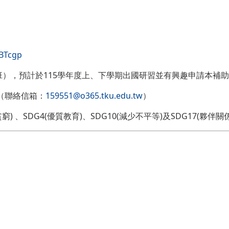
pBTcgp
），預計於115學年度上、下學期出國研習並有興趣申請本補
（聯絡信箱：
159551@o365.tku.edu.tw
）
 、SDG4(優質教育)、SDG10(減少不平等)及SDG17(夥伴關