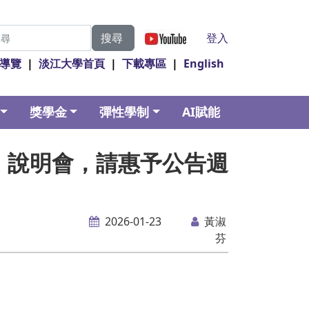
|
登入
搜尋
導覽
|
淡江大學首頁
|
下載專區
|
English
獎學金
彈性學制
AI賦能
」說明會，請惠予公告週
2026-01-23
黃淑
芬