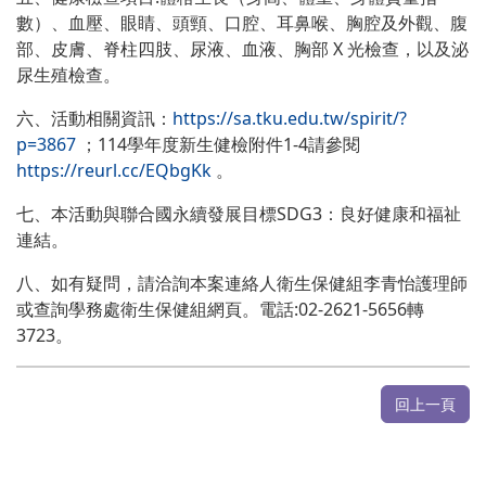
數）、血壓、眼睛、頭頸、口腔、耳鼻喉、胸腔及外觀、腹
部、皮膚、脊柱四肢、尿液、血液、胸部 X 光檢查，以及泌
尿生殖檢查。
六、活動相關資訊：
https://sa.tku.edu.tw/spirit/?
p=3867
；114學年度新生健檢附件1-4請參閱
https://reurl.cc/EQbgKk
。
七、本活動與聯合國永續發展目標SDG3：良好健康和福祉
連結。
八、如有疑問，請洽詢本案連絡人衛生保健組李青怡護理師
或查詢學務處衛生保健組網頁。電話:02-2621-5656轉
3723。
回上一頁