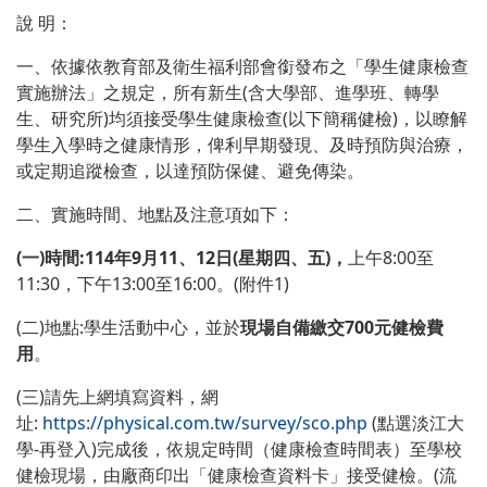
說 明：
一、依據依教育部及衛生福利部會銜發布之「學生健康檢查
實施辦法」之規定，所有新生(含大學部、進學班、轉學
生、研究所)均須接受學生健康檢查(以下簡稱健檢)，以瞭解
學生入學時之健康情形，俾利早期發現、及時預防與治療，
或定期追蹤檢查，以達預防保健、避免傳染。
二、實施時間、地點及注意項如下：
(
一)時間:
114
年9月11、12日(星期四、五)，
上午8:00至
11:30，下午13:00至16:00。(附件1)
(二)地點:學生活動中心，並於
現場自備繳交700元健檢費
用
。
(三)請先上網填寫資料，網
址:
https://physical.com.tw/survey/sco.php
(點選淡江大
學-再登入)完成後，依規定時間（健康檢查時間表）至學校
健檢現場，由廠商印出「健康檢查資料卡」接受健檢。(流