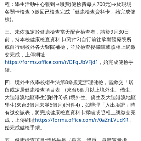
程：學生活動中心報到→繳費(健檢費每人700元)→於現場
各關卡檢查→繳回已檢查完成「健康檢查資料卡」始完成健
檢)。
三、未依規定於健康檢查當天配合檢查者，請於9月30日
前，持本校健康檢查資料卡(附件2)自行前往承辦醫療院所
或自行到校外各大醫院補檢，並於檢查後掃瞄或照相上網繳
交完成，上傳網址
https://forms.office.com/r/DFqUbVFjd1
，始完成健檢手
續。
四、境外生依學校衛生法第8條規定辦理健檢，需繳交「居
留或定居健康檢查項目表」(來台6個月以上境外生、僑生、
大陸港澳地區學生)(附件3)或 (境外生、僑生及大陸港澳地區
學生(來台3個月未滿6個月)(附件4)，如辦理「入出境證」時
有繳交該表，將完成健康檢查資料卡掃瞄或照相上網繳交完
成，上傳網址
https://forms.office.com/r/0aZnLVucKR
，
始完成健檢手續。
五、健康檢查項目:體格生長（身高、體重、身體質量指