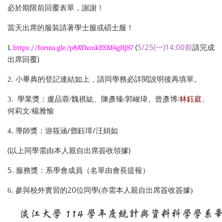
必於期限前回覆表單，謝謝！
當天出席的服裝請著學士服或碩士服！
(
5/25(
)14:00
1.
https://forms.gle/p8AYhsnkESM4gHjS7
一
前
請完成
)
出席回覆
2. 小畢典的登記連結如上，請同學務必詳閱說明後再填單。
3. 學業獎：盧品蓉/魏祺紘、陳彥臻/郭峻瑋、曾彥博/
林鈺庭
、
何莉文/楊雅愉
/
/
4. 導師獎：游筱涵
鄧鈺璋
汪娟如
(
)
以上同學需由本人親自出席簽收領據
5.
服務獎：系學會成員（名單由會長提報）
20
6. 參與校外實習的
位同學(亦需本人親自出席簽收簽據)