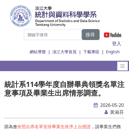
搜尋
|
登入
網站導覽
|
淡江大學首頁
|
下載專區
|
English
統計系114學年度自辦畢典領獎名單注
意事項及畢業生出席情形調查。
2026-05-20
黃淑芬
因為會
依照出席名單安排畢業生依序上台授證
，請畢業生們務