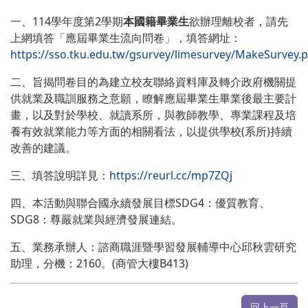
一、114學年度第2學期
本國籍畢業生
欲辦理離校者，請先
上網填答「應屆畢業生流向問卷」，填答網址：
https://sso.tku.edu.tw/gsurvey/limesurvey/MakeSurvey.
二、旨揭問卷目的為建立校友聯絡資料庫及轉介政府機關提
供就業及職訓服務之意願，瞭解應屆畢業生畢業後最主要計
畫，以及對於學校、就讀系所，與教師教學、專業課程及培
養有效就業能力等方面的相關看法，以提供學校(系所)持續
改善的建議。
三、填答說明詳見：
https://reurl.cc/mp7ZQj
四、本活動與聯合國永續發展目標SDG4：優質教育、
SDG8：尊嚴就業與經濟發展連結。
五、業務承辦人：諮商職涯暨學習發展輔導中心邱秋雲研究
助理，分機：2160。(商管大樓B413)
回上一頁