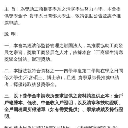
主 旨：為獎助工商相關學系之清寒學生努力向學，本會提
供獎學金予 貴學系日間部大學生，敬請張貼公告並惠予推
薦申請。
說 明：
一、本會為經濟部監督管理之財團法人，為推展協助工商發
展之宗旨，獎助工商發展之人才，依據本會「工商學生清寒
獎學金辦法」辦理獎助。
二、本辦法就符合資格之一一四學年度第二學期在學之日間
部大學生(不含碩士、博士班)，且經 貴學系師長推薦申請
者，擇優錄取核發獎學金。
三、
以下獎學金申請表所要求提供之資料請提供正本：全戶
戶籍謄本、低收、中低收入戶證明，以及清寒和扶助證明、
全戶國稅局所得清單（如有需要提供）、學業成績及操行證
明
。
收件截止日為民國115年3月15日。（掛號郵寄郵戳為憑）