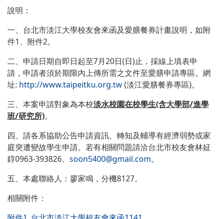
說明：
一、台北市淡江大學校友會來函及愛膳餐券計畫說明，如附
件1、附件2。
二、申請日期自即日起至7月20日(日)止，採線上填表申
請，申請者須於期限內上傳所需之文件至愛膳申請專區。網
址:
http://www.taipeitku.org.tw
(淡江愛膳餐券專區)。
三、本案申請對象為本校
淡水校園在校學生(含大學部/進學
班/研究所)
。
四、請各系協助公告申請資訊、轉知及輔導有經濟弱勢或家
庭突遭變故學生申請。若有相關問題請洽台北市校友會林姃
錞0963-393826、
soon5400@gmail.com
。
五、本處聯絡人：廖家鳴，分機8127。
相關附件：
附件1_台北市淡江大學校友會來函1141