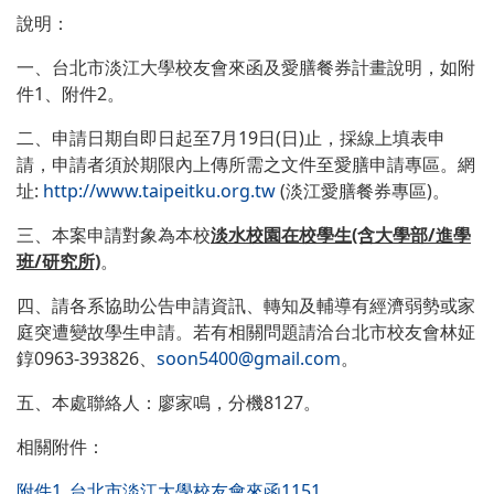
說明：
一、台北市淡江大學校友會來函及愛膳餐券計畫說明，如附
件1、附件2。
二、申請日期自即日起至7月19日(日)止，採線上填表申
請，申請者須於期限內上傳所需之文件至愛膳申請專區。網
址:
http://www.taipeitku.org.tw
(淡江愛膳餐券專區)。
三、本案申請對象為本校
淡水校園在校學生(含大學部/進學
班/研究所)
。
四、請各系協助公告申請資訊、轉知及輔導有經濟弱勢或家
庭突遭變故學生申請。若有相關問題請洽台北市校友會林姃
錞0963-393826、
soon5400@gmail.com
。
五、本處聯絡人：廖家鳴，分機8127。
相關附件：
附件1_台北市淡江大學校友會來函1151