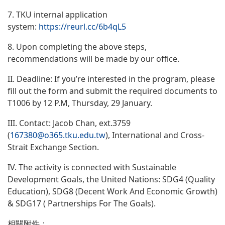
7. TKU internal application
system:
https://reurl.cc/6b4qL5
8. Upon completing the above steps,
recommendations will be made by our office.
II. Deadline: If you’re interested in the program, please
fill out the form and submit the required documents to
T1006 by 12 P.M, Thursday, 29 January.
III. Contact: Jacob Chan, ext.3759
(
167380@o365.tku.edu.tw
), International and Cross-
Strait Exchange Section.
IV. The activity is connected with Sustainable
Development Goals, the United Nations: SDG4 (Quality
Education), SDG8 (Decent Work And Economic Growth)
& SDG17 ( Partnerships For The Goals).
相關附件：