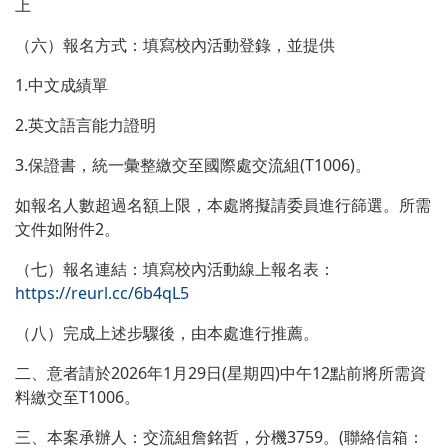
上
（六）報名方式：填寫校內活動登錄，並提供
1.中文成績單
2.英文語言能力證明
3.保證書，統一彙整繳交至國際處交流組(T1006)。
如報名人數超過名額上限，本處將擬請委員進行篩選。所需
文件如附件2。
（七）報名連結：填寫校內活動線上報名表：
https://reurl.cc/6b4qL5
（八）完成上述步驟後，由本處進行推薦。
二、意者請於2026年1月29日(星期四)中午12點前將所需資
料繳交至T1006。
三、本案承辦人：交流組詹銘哲，分機3759。(聯絡信箱：