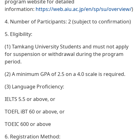
program website for detailed
information:
https://web.aiu.ac.jp/en/sp/su/overview/
)
4. Number of Participants: 2 (subject to confirmation)
5. Eligibility:
(1) Tamkang University Students and must not apply
for suspension or withdrawal during the program
period.
(2) A minimum GPA of 2.5 on a 4.0 scale is required.
(3) Language Proficiency:
IELTS 5.5 or above, or
TOEFL iBT 60 or above, or
TOEIC 600 or above
6. Registration Method: