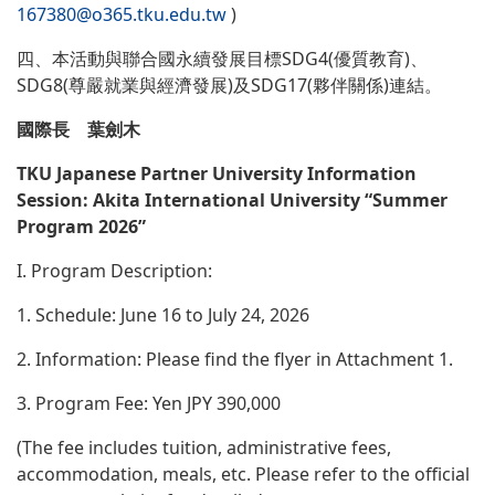
167380@o365.tku.edu.tw
)
四、本活動與聯合國永續發展目標SDG4(優質教育)、
SDG8(尊嚴就業與經濟發展)及SDG17(夥伴關係)連結。
國際長 葉劍木
TKU Japanese Partner University Information
Session: Akita International University “Summer
Program 2026”
I. Program Description:
1. Schedule: June 16 to July 24, 2026
2. Information: Please find the flyer in Attachment 1.
3. Program Fee: Yen JPY 390,000
(The fee includes tuition, administrative fees,
accommodation, meals, etc. Please refer to the official