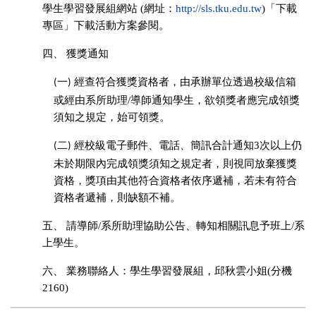
學生學習發展組網站
(
網址：
http://sls.tku.edu.tw
)
「下載
專區」下載活動方案參閱。
四、
獲獎通知
經查符合獲獎資格者，由承辦單位透過校級信箱
(一)
或經由系所助理
/
導師通知學生，欲領獎者應完成領獎
須知之規定，始可領獎。
經校級電子郵件、電話、簡訊合計通知
3
次以上仍
(二)
未於期限內完成領獎須知之規定者，則視同放棄獲獎
資格，獎項由其他符合資格者依序遞補，若未有符合
資格者遞補，則缺額不補。
五、
請導師
/
系所助理協助公告、轉知相關訊息予班上
/
系
上學生。
六、
業務聯絡人：學生學習發展組，邱秋雲小姐
(
分機
2160)