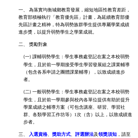
一、
為落實均衡城鄉教育發展，縮短地區性教育差距，
教育部積極執行「教育優先區」計畫，為延續教育部優
先區計畫之精神，特為弱勢族群學生提供專屬學業成績
進步獎，以提升弱勢學生之學業成就。
二、
獎勵對象
課輔弱勢學生：學生事務處登記在案之本校弱勢
(一)
學生，且於前一學期接受學生學習發展組之課業輔導
（包含各系申請之團體課業輔導），以致成績進步
者。
一般弱勢學生：學生事務處登記在案之本校弱勢
(二)
學生，且於前一學期參與校內各單位提供有助於提升
學業成績之輔導方案（可包含講座、研習、學習社
群、各類學習工作坊等）
1
次（含）以上，以致成績進
步者。
三、
入選資格
、
獎助方式
、
評選辦法
及
領獎須知
，請至