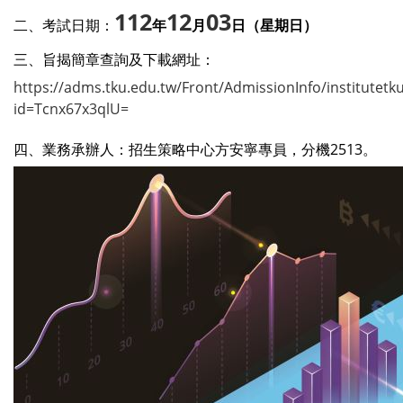
112
12
03
二、考試日期：
年
月
日（星期日）
三、旨揭簡章查詢及下載網址：
https://adms.tku.edu.tw/Front/AdmissionInfo/institutet
id=Tcnx67x3qlU=
2513
四、業務承辦人：招生策略中心方安寧專員，分機
。