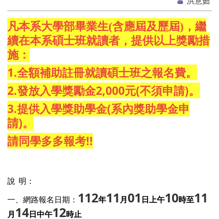
洪意茹
凡本系大學部畢業生(含應屆及歷屆)，繼
續在本系碩士班就讀者，提供以上獎勵措
施：
1.
全額補助註冊就讀碩士班之報名費。
2.
2,000
(
)
發放入學獎勵金
元
不須申請
。
3.
(
提供入學獎助學金
系內獎助學金申
)
請
。
!!
請同學多多報考
說
明：
112
11
01
10
11
一、網路報名日期：
年
月
日上午
時至
14
12
月
日中午
時止