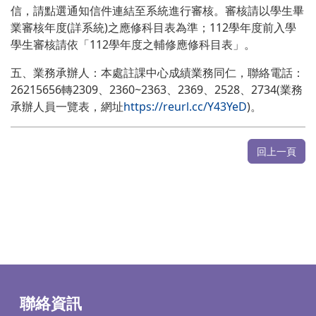
信，請點選通知信件連結至系統進行審核。
審核請以學生畢
業審核年度
(詳系統)之應修科目表為準；112學年度前入學
學生審核請依「112學年度之輔修應修科目表」。
五、業務承辦人：本處註課中心成績業務同仁，聯絡電話：
26215656轉2309、2360~2363、2369、2528、2734(業務
承辦人員一覽表，網址
https://reurl.cc/Y43YeD
)。
回上一頁
聯絡資訊