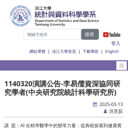
搜尋
|
登入
網站導覽
|
淡江大學首頁
|
下載專區
|
English
1140320演講公告-李易儒資深協同研
究學者(中央研究院統計科學研究所)
2025-03-13
洪意茹
講 題：AI 在精準醫學中的變革力量：從典範探索到健康實