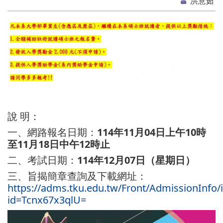
洪意茹
說 明：
一、網路報名日期：
114
年11
月04
日上午
10
時
至11
月
18
日中午
12
時止
二、考試日期：
114
年12
月
07
日（星期日）
三、旨揭簡章查詢及下載網址：
https://adms.tku.edu.tw/Front/AdmissionInfo/
id=Tcnx67x3qlU=