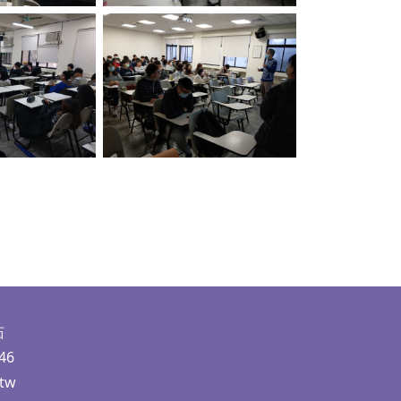
ption
No Caption
茹
46
.tw