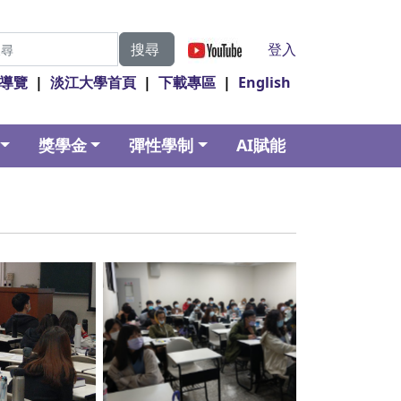
|
登入
搜尋
導覽
|
淡江大學首頁
|
下載專區
|
English
獎學金
彈性學制
AI賦能
ption
No Caption