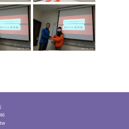
ption
No Caption
茹
46
.tw