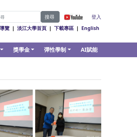
|
登入
搜尋
導覽
|
淡江大學首頁
|
下載專區
|
English
獎學金
彈性學制
AI賦能
ption
No Caption