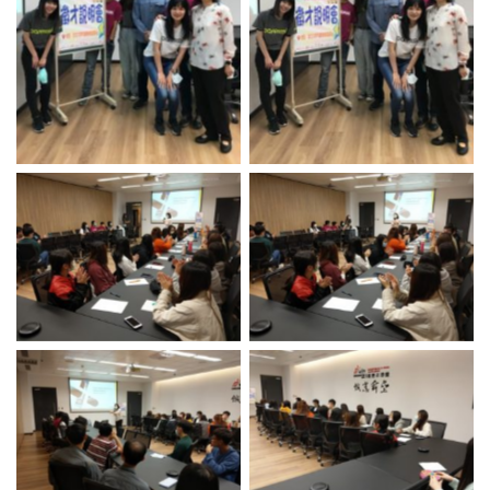
No Caption
No Caption
No Caption
No Caption
No Caption
No Caption