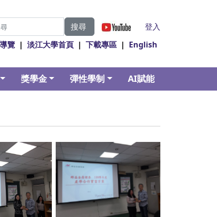
|
登入
搜尋
導覽
|
淡江大學首頁
|
下載專區
|
English
獎學金
彈性學制
AI賦能
ption
No Caption