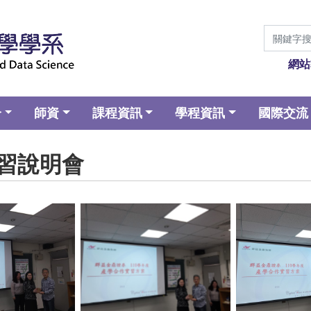
網站
介
師資
課程資訊
學程資訊
國際交流
學實習說明會
aption
No Caption
No Ca