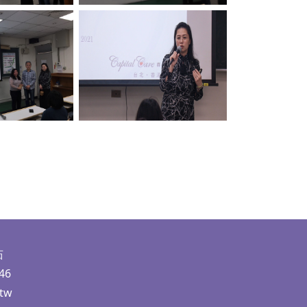
ption
No Caption
茹
46
.tw