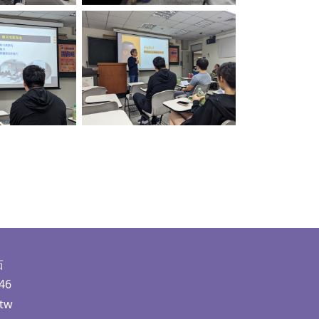
ption
No Caption
茹
46
.tw