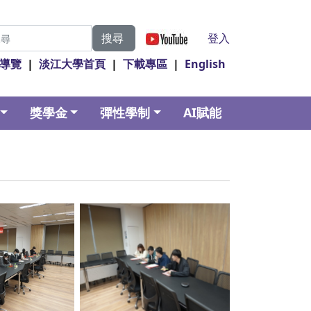
|
登入
搜尋
導覽
|
淡江大學首頁
|
下載專區
|
English
獎學金
彈性學制
AI賦能
ption
No Caption