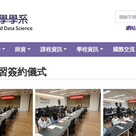
網站
介
師資
課程資訊
學程資訊
國際交流
外實習簽約儀式
aption
No Caption
No Ca