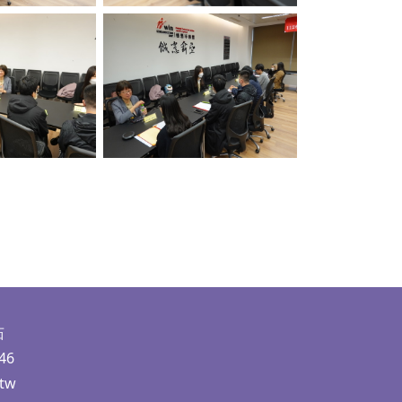
ption
No Caption
茹
46
.tw