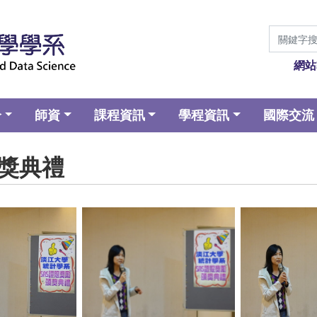
網站
介
師資
課程資訊
學程資訊
國際交流
照頒獎典禮
aption
No Caption
No Ca