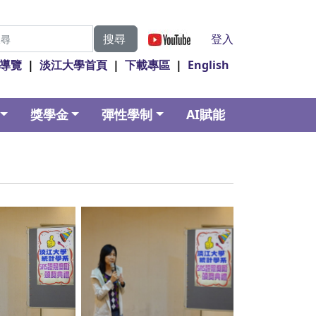
|
登入
搜尋
導覽
|
淡江大學首頁
|
下載專區
|
English
獎學金
彈性學制
AI賦能
ption
No Caption