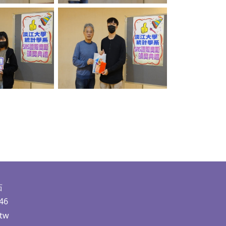
ption
No Caption
茹
46
.tw