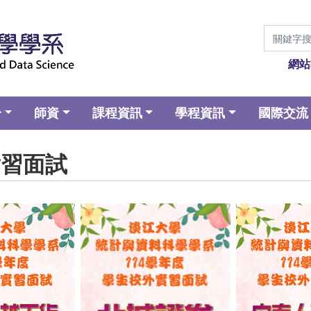
網站
介
師資
課程資訊
學程資訊
國際交流
外實習面試
aption
No Caption
No Ca