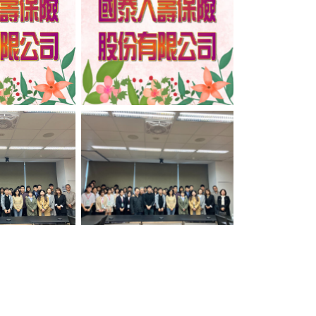
ption
No Caption