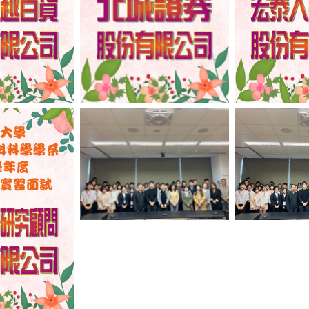
No Caption
No Ca
aption