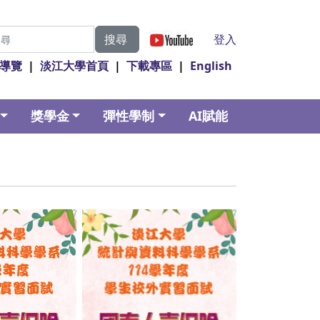
|
登入
搜尋
導覽
|
淡江大學首頁
|
下載專區
|
English
獎學金
彈性學制
AI賦能
ption
No Caption