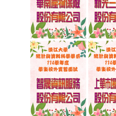
No Caption
No C