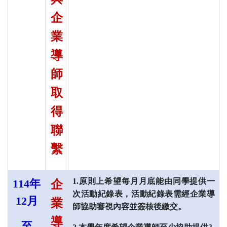
企
業
導
師
取
得
聯
繫
1.原則上希望每月月底能由同學提供一
114
年
企
次活動紀錄表，活動紀錄表需經企業導
12
月
業
師協助審視內容並簽核後繳交。
導
至