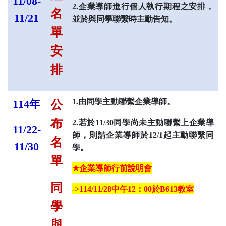
11/08-
2.企業導師進行個人執行期程之安排，
名
11/21
並於與同學聯繫時主動告知。
單
安
排
1.由同學主動聯繫企業導師。
114
年
公
布
2.若於11/30同學尚未主動聯繫上企業導
11/22-
師，則請企業導師於12/1起主動
聯繫同
名
11/30
學。
單
★
企業導師行前說明會
同
->114/11/28中午12：00於B613教室
學
與