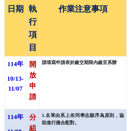
日期
執
作業注意事項
行
項
目
請填寫申請表於繳交期限內繳至系辦
114
年
開
放
10/13-
申
11/07
請
1.名單由系上依同學志願序為原則，協
114
年
分
助進行撮合配對。
組