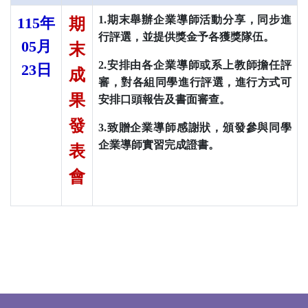
1.期末舉辦企業導師活動分享，同步進
115
年
期
行評選，並提供獎金予各獲獎隊伍。
05
月
末
2.安排由各企業導師或系上教師擔任評
23
日
成
審，對各組同學進行評選，進行方式可
果
安排口頭報告及書面審查。
發
3.致贈企業導師感謝狀，頒發參與同學
企業導師實習完成證書。
表
會