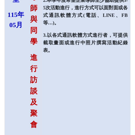
2.本學年度希望企業導師至少協助提供3-
師
5次活動進行，進行方式可以面對面或各
115
年
式通訊軟體方式(電話、LINE、FB
與
等…)。
05
月
同
3.以各式通訊軟體方式進行者，可提供
學
截取畫面或進行中照片撰寫活動紀錄
表。
進
行
訪
談
及
聚
會