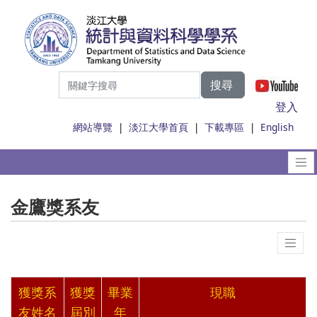
搜尋
|
登入
網站導覽
|
淡江大學首頁
|
下載專區
|
English
金鷹獎系友
獲獎系
獲獎
畢業
現職
友姓名
屆別
年