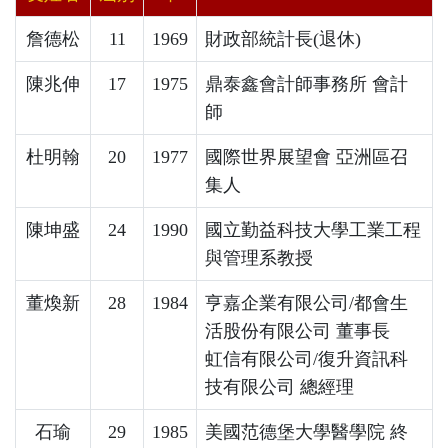
詹德松
11
1969
財政部統計長(退休)
陳兆伸
17
1975
鼎泰鑫會計師事務所 會計
師
杜明翰
20
1977
國際世界展望會 亞洲區召
集人
陳坤盛
24
1990
國立勤益科技大學工業工程
與管理系教授
董煥新
28
1984
亨嘉企業有限公司/都會生
活股份有限公司 董事長
虹信有限公司/復升資訊科
技有限公司 總經理
石瑜
29
1985
美國范德堡大學醫學院 終